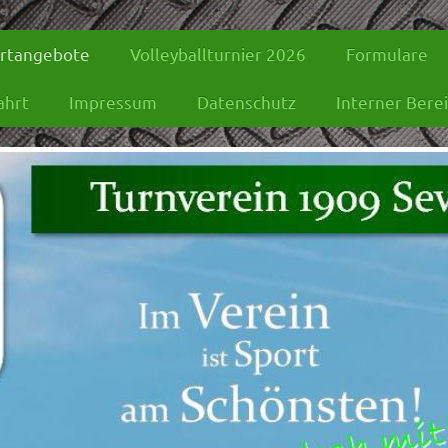
rtangebote
Volleyballturnier 2026
Formulare
ahrt
Impressum
Datenschutz
Interner Bere