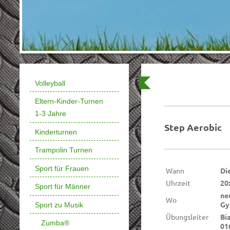
Volleyball
Eltern-Kinder-Turnen
1-3 Jahre
Step Aerobic
Kinderturnen
Trampolin Turnen
Sport für Frauen
Wann
Di
Uhrzeit
20
Sport für Männer
ne
Wo
Gy
Sport zu Musik
Übungsleiter
Bi
Zumba®
01