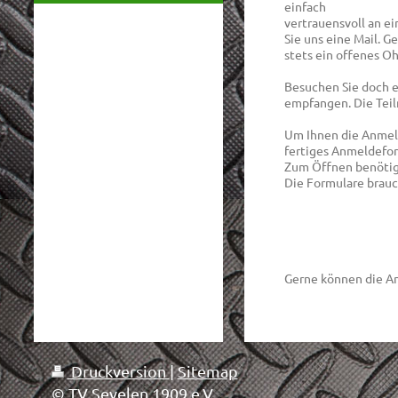
einfach
vertrauensvoll an e
Sie uns eine Mail. G
stets ein offenes Oh
Besuchen Sie doch e
empfangen. Die Teil
Um Ihnen die Anmeld
fertiges Anmeldefor
Zum Öffnen benötige
Die Formulare brauch
Gerne können die A
Druckversion
|
Sitemap
© TV Sevelen 1909 e.V.