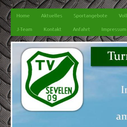
Home
Aktuelles
Sportangebote
Vol
J-Team
Kontakt
Anfahrt
Impressum