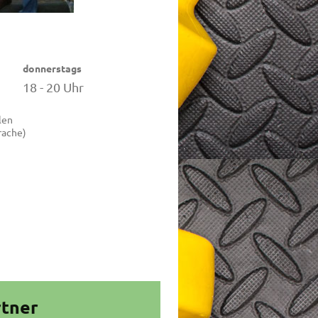
donnerstags
18 - 20 Uhr
len
rache)
tner