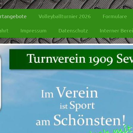
rtangebote
Volleyballturnier 2026
Formulare
ahrt
Impressum
Datenschutz
Interner Bere