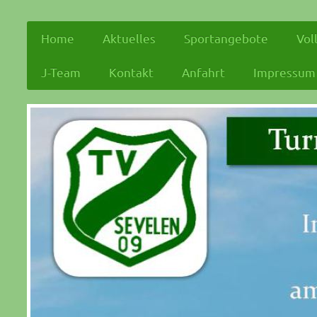
Home
Aktuelles
Sportangebote
Vol
J-Team
Kontakt
Anfahrt
Impressum