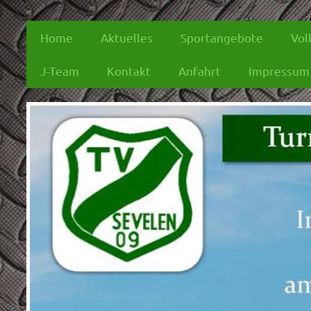
Home
Aktuelles
Sportangebote
Vol
J-Team
Kontakt
Anfahrt
Impressum