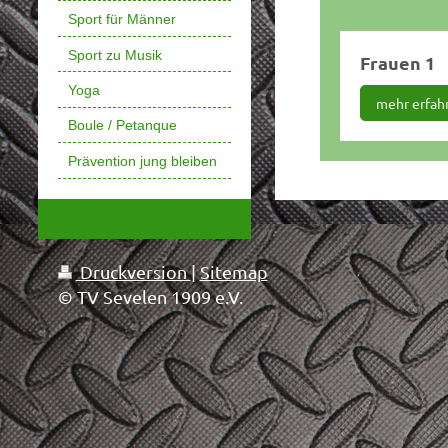
Sport für Männer
Sport zu Musik
Frauen 1
Yoga
mehr erfah
Boule / Petanque
Prävention jung bleiben
Druckversion
|
Sitemap
© TV Sevelen 1909 e.V.